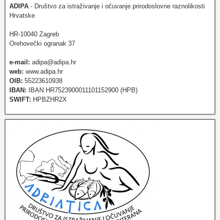
ADIPA
- Društvo za istraživanje i očuvanje prirodoslovne raznolikosti
Hrvatske
HR-10040 Zagreb
Orehovečki ogranak 37
e-mail:
adipa@adipa.hr
web:
www.adipa.hr
OIB:
55223610938
IBAN:
IBAN HR7523900011101152900 (HPB)
SWIFT:
HPBZHR2X