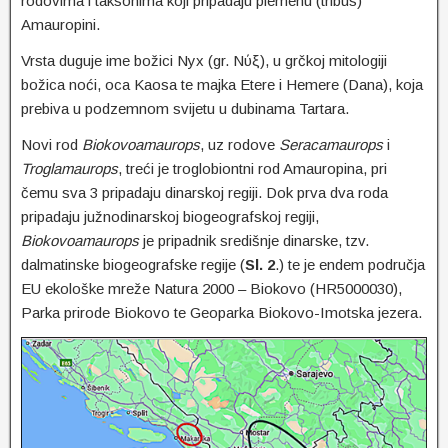
rodovima i taksonima koji pripadaju plemenu (tribus)
Amauropini.
Vrsta duguje ime božici Nyx (gr. Νύξ), u grčkoj mitologiji
božica noći, oca Kaosa te majka Etere i Hemere (Dana), koja
prebiva u podzemnom svijetu u dubinama Tartara.
Novi rod
Biokovoamaurops
, uz rodove
Seracamaurops
i
Troglamaurops
, treći je troglobiontni rod Amauropina, pri
čemu sva 3 pripadaju dinarskoj regiji. Dok prva dva roda
pripadaju južnodinarskoj biogeografskoj regiji,
Biokovoamaurops
je pripadnik središnje dinarske, tzv.
dalmatinske biogeografske regije (
Sl. 2
.) te je endem područja
EU ekološke mreže Natura 2000 – Biokovo (HR5000030),
Parka prirode Biokovo te Geoparka Biokovo-Imotska jezera.