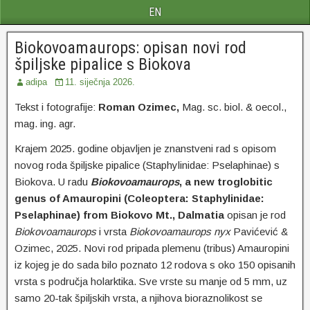
EN
Biokovoamaurops: opisan novi rod
špiljske pipalice s Biokova
adipa
11. siječnja 2026.
Tekst i fotografije:
Roman Ozimec,
Mag. sc. biol. & oecol.,
mag. ing. agr.
Krajem 2025. godine objavljen je znanstveni rad s opisom
novog roda špiljske pipalice (Staphylinidae: Pselaphinae) s
Biokova. U radu
Biokovoamaurops
, a new troglobitic
genus of Amauropini (Coleoptera: Staphylinidae:
Pselaphinae) from Biokovo Mt., Dalmatia
opisan je rod
Biokovoamaurops
i vrsta
Biokovoamaurops nyx
Pavićević &
Ozimec, 2025. Novi rod pripada plemenu (tribus) Amauropini
iz kojeg je do sada bilo poznato 12 rodova s oko 150 opisanih
vrsta s područja holarktika. Sve vrste su manje od 5 mm, uz
samo 20-tak špiljskih vrsta, a njihova bioraznolikost se