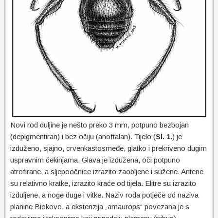
Novi rod duljine je nešto preko 3 mm, potpuno bezbojan
(depigmentiran) i bez očiju (anoftalan). Tijelo (
Sl. 1.
) je
izduženo, sjajno, crvenkastosmeđe, glatko i prekriveno dugim
uspravnim čekinjama. Glava je izdužena, oči potpuno
atrofirane, a sljepoočnice izrazito zaobljene i sužene. Antene
su relativno kratke, izrazito kraće od tijela. Elitre su izrazito
izduljene, a noge duge i vitke. Naziv roda potječe od naziva
planine Biokovo, a ekstenzija „amaurops“ povezana je s