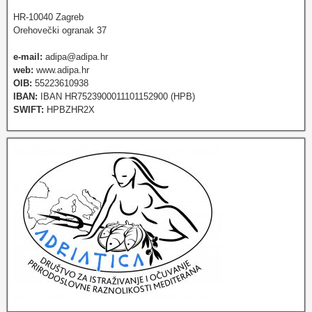
HR-10040 Zagreb
Orehovečki ogranak 37
e-mail:
adipa@adipa.hr
web:
www.adipa.hr
OIB:
55223610938
IBAN:
IBAN HR7523900011101152900 (HPB)
SWIFT:
HPBZHR2X