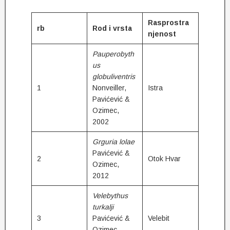
Rasprostra
rb
Rod i vrsta
njenost
Pauperobyth
us
globuliventris
1
Nonveiller,
Istra
Pavićević &
Ozimec,
2002
Grguria lolae
Pavićević &
2
Otok Hvar
Ozimec,
2012
Velebythus
turkalji
3
Pavićević &
Velebit
Ozimec,