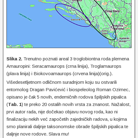
Slika 2.
Trenutno poznati areal 3 troglobiontna roda plemena
Amauropini: Seracamaurops (crna linija), Troglamaurops
(plava linija) i Biokovoamaurops (crvena linija)(orig.).
Višedesetljetnom odličnom suradnjom koju su ostvarili
entomolog Dragan Pavićević i biospeleolog Roman Ozimec,
opisano je čak 5 novih, endemičnih rodova špiljskih pipalica
(
Tab. 1
) te preko 20 ostalih novih vrsta za znanost. Nažalost,
prvi autor rada, nije dočekao objavu novog roda, kao ni
finalizaciju nekih već započetih zajedničkih radova, u kojima
smo planirali daljnje taksonomske obrade špiljskih pipalica te
daljnje nove rodove. Slava mu!