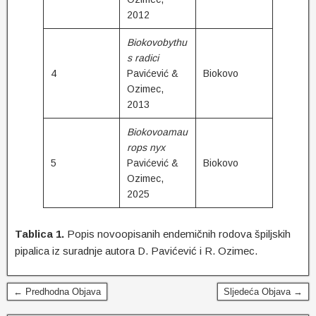
2012
Biokovobythu
s radici
4
Pavićević &
Biokovo
Ozimec,
2013
Biokovoamau
rops nyx
5
Pavićević &
Biokovo
Ozimec,
2025
Tablica 1.
Popis novoopisanih endemičnih rodova špiljskih
pipalica iz suradnje autora D. Pavićević i R. Ozimec.
← Predhodna Objava
Sljedeća Objava →